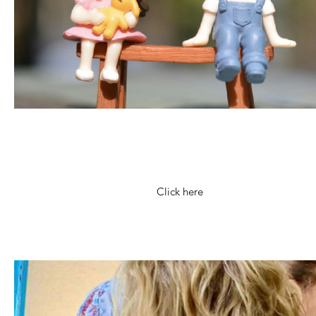
fdf
dfdfdf
Click here