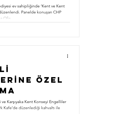
üsünden
diyesi ev sahipliğinde ‘Kent ve Kent
 düzenlendi. Panelde konuşan CHP
ları çok
 Ofis...
lİ
erİne Özel
şma
i ve Karşıyaka Kent Konseyi Engelliler
rk Kafe’de düzenlediği kahvaltı ile
.