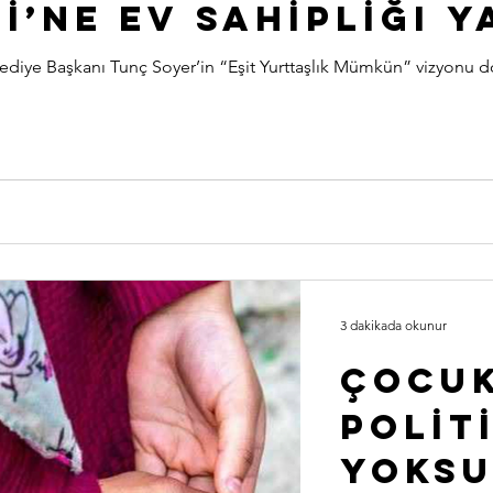
İ’ne ev sahİplİği 
ediye Başkanı Tunç Soyer’in “Eşit Yurttaşlık Mümkün” vizyonu do
3 dakikada okunur
Çocuk
polİt
yoksu