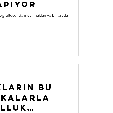
yapıyor
ğrultusunda insan hakları ve bir arada
ların bu
İkalarla
lluk