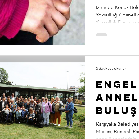
döng
İzmir’de Konak Bele
Yoksulluğu’ paneli
çıkma
Yoksulluk Dayanışma
zor
2 dakikada okunur
Engel
Annel
Bulu
Karşıyaka Belediyes
Meclisi, Bostanlı Pa
engelli annelerinin..