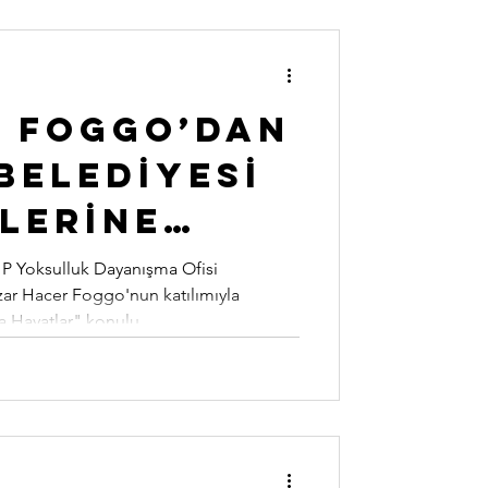
 Foggo’dan
 Beledİyesİ
lerİne
 Övgü
HP Yoksulluk Dayanışma Ofisi
zar Hacer Foggo'nun katılımıyla
 Hayatlar" konulu...