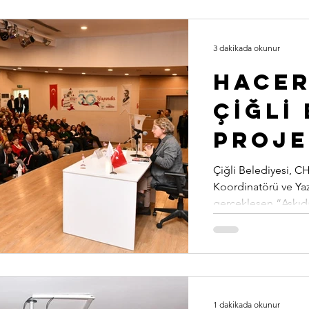
3 dakikada okunur
Hacer
Çİğlİ
Proje
Büyük
Çiğli Belediyesi, C
Koordinatörü ve Ya
gerçekleşen “Askıda
1 dakikada okunur