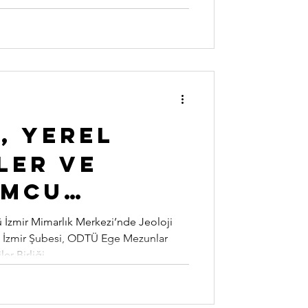
R, YEREL
LER VE
UMCU
İYECİLİK"
ü İzmir Mimarlık Merkezi’nde Jeoloji
 İzmir Şubesi, ODTÜ Ege Mezunlar
OZYUMU
r Birliği...
KLEŞTİ