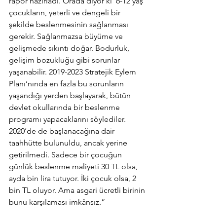
rapor hazırladı. Orada diyor ki ‘6-12 yaş 
çocukların, yeterli ve dengeli bir 
şekilde beslenmesinin sağlanması 
gerekir. Sağlanmazsa büyüme ve 
gelişmede sıkıntı doğar. Bodurluk, 
gelişim bozukluğu gibi sorunlar 
yaşanabilir. 2019-2023 Stratejik Eylem 
Planı’nında en fazla bu sorunların 
yaşandığı yerden başlayarak, bütün 
devlet okullarında bir beslenme 
programı yapacaklarını söylediler. 
2020’de de başlanacağına dair 
taahhütte bulunuldu, ancak yerine 
getirilmedi. Sadece bir çocuğun 
günlük beslenme maliyeti 30 TL olsa, 
ayda bin lira tutuyor. İki çocuk olsa, 2 
bin TL oluyor. Ama asgari ücretli birinin 
bunu karşılaması imkânsız.”