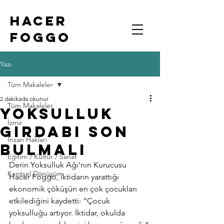
HACER
FOGGO
Yazı
Tüm Makaleler
2 dakikada okunur
Tüm Makaleler
Yoksulluk
İzmir
girdabı son
İnsan Hakları
bulmalı
Eğitim / Kültür / Sanat
Derin Yoksulluk Ağı’nın Kurucusu 
Kentsel Dönüşüm
Hacer Foggo, iktidarın yarattığı 
ekonomik çöküşün en çok çocukları 
etkilediğini kaydetti: “Çocuk 
yoksulluğu artıyor. İktidar, okulda 