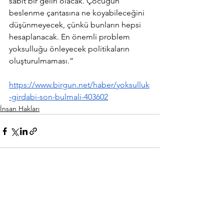
sabit bir geliri olacak. Çocuğun 
beslenme çantasına ne koyabileceğini 
düşünmeyecek, çünkü bunların hepsi 
hesaplanacak. En önemli problem 
yoksulluğu önleyecek politikaların 
oluşturulmaması.”
https://www.birgun.net/haber/yoksulluk
-girdabi-son-bulmali-403602
İnsan Hakları
Hepsini Gör
Son Yazılar