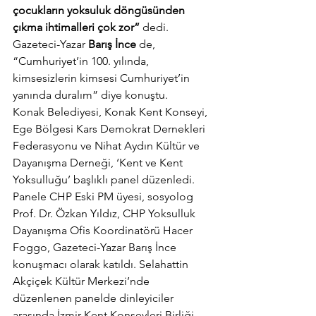
çocukların yoksuluk döngüsünden 
çıkma ihtimalleri çok zor”
 dedi. 
Gazeteci-Yazar 
Barış İnce
 de, 
“Cumhuriyet’in 100. yılında, 
kimsesizlerin kimsesi Cumhuriyet’in 
yanında duralım” diye konuştu.
Konak Belediyesi, Konak Kent Konseyi, 
Ege Bölgesi Kars Demokrat Dernekleri 
Federasyonu ve Nihat Aydın Kültür ve 
Dayanışma Derneği, ‘Kent ve Kent 
Yoksulluğu’ başlıklı panel düzenledi. 
Panele CHP Eski PM üyesi, sosyolog 
Prof. Dr. Özkan Yıldız, CHP Yoksulluk 
Dayanışma Ofis Koordinatörü Hacer 
Foggo, Gazeteci-Yazar Barış İnce 
konuşmacı olarak katıldı. Selahattin 
Akçiçek Kültür Merkezi’nde 
düzenlenen panelde dinleyiciler 
arasında İzmir Kent Konseyleri Birliği 