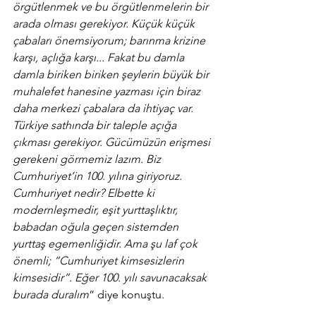
örgütlenmek ve bu örgütlenmelerin bir 
arada olması gerekiyor. Küçük küçük 
çabaları önemsiyorum; barınma krizine 
karşı, açlığa karşı... Fakat bu damla 
damla biriken biriken şeylerin büyük bir 
muhalefet hanesine yazması için biraz 
daha merkezi çabalara da ihtiyaç var. 
Türkiye sathında bir taleple açığa 
çıkması gerekiyor. Gücümüzün erişmesi 
gerekeni görmemiz lazım. Biz 
Cumhuriyet’in 100. yılına giriyoruz. 
Cumhuriyet nedir? Elbette ki 
modernleşmedir, eşit yurttaşlıktır, 
babadan oğula geçen sistemden 
yurttaş egemenliğidir. Ama şu laf çok 
önemli; “Cumhuriyet kimsesizlerin 
kimsesidir”. Eğer 100. yılı savunacaksak 
burada duralım
” diye konuştu.