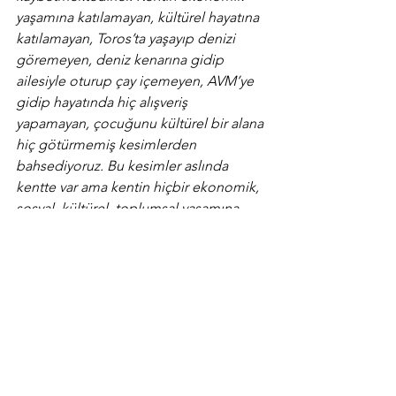
yaşamına katılamayan, kültürel hayatına 
katılamayan, Toros’ta yaşayıp denizi 
göremeyen, deniz kenarına gidip 
ailesiyle oturup çay içemeyen, AVM’ye 
gidip hayatında hiç alışveriş 
yapamayan, çocuğunu kültürel bir alana 
hiç götürmemiş kesimlerden 
bahsediyoruz. Bu kesimler aslında 
kentte var ama kentin hiçbir ekonomik, 
sosyal, kültürel, toplumsal yaşamına 
katılmıyorlar; katılmadıkları zaman da 
toplumdan dışlanma sürecine 
giriyorlar."
https://t24.com.tr/haber/chp-yoksulluk-
dayanisma-ofis-koordinatoru-hacer-
foggo-cocuklarin-bu-politikalarla-
yoksulluk-dongusunden-cikmalari-cok-